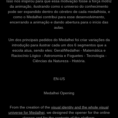
Isso nos inspirou para que essa motivação fosse a força motriz
da animação, ilustrando como o universo do conhecimento
pode ser expandido dentro do cérebro de cada medalhista, e
como o Medalhei contribui para esse desenvolvimento,
encerrando a animação e dando abertura para o início das
aulas.
Um dos prin
cipa
is pedidos do Medalhei foi criar variações da
introdução para ilustrar cada um dos 6 segmentos que a
escola atua, sendo eles:
Geral/Medalhei - Matemática e
Raciocínio Lógico - Astronomia e Foguetes - Tecnologia -
Ciências da Natureza - História.
EN-US
Medalhei Opening
From the creation of the
visual identity and the whole visual
universe for Medalhei
, we designed the opener for the online
classes and for the contents of the platform.